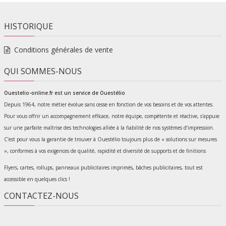
HISTORIQUE
Conditions générales de vente
QUI SOMMES-NOUS
Ouestelio-online.fr est un service de
Ouestélio
Depuis 1964, notre métier évolue sans cesse en fonction de vos besoins et de vos attentes.
Pour vous offrir un accompagnement efficace, notre équipe, compétente et réactive, s'appuie
sur une parfaite maîtrise des technologies alliée à la fiabilité de nos systèmes d’impression.
C’est pour vous la garantie de trouver à Ouestélio toujours plus de « solutions sur mesures
», conformes à vos exigences de qualité, rapidité et diversité de supports et de finitions
Flyers, cartes, rollups, panneaux publicitaires imprimés, bâches publicitaires, tout est
accessible en quelques clics !
CONTACTEZ-NOUS